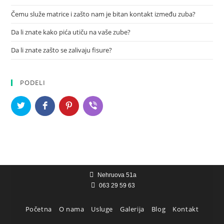
Čemu služe matrice i zašto nam je bitan kontakt između zuba?
Da li znate kako pića utiču na vaše zube?
Da li znate zašto se zalivaju fisure?
PODELI
Nehruova 51a
063 29 59 63
Početna
O nama
Usluge
Galerija
Blog
Kontakt