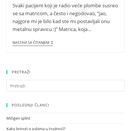
Svaki pacijent koji je radio veće plombe susreo
se sa matricom, a često i negodovao, “jao,
najgore mi je bilo kad ste mi postavljali onu
metalnu spravicu :)” Matrica, koja…
NASTAVI SA ČITANJEM
PRETRAŽI
POSLEDNJI ČLANCI
Mičigen splint
Kako brinuti o zubima u trudnoći?